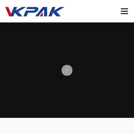
Saltar al contenido
Menú
INICIO
ENVASADORA DE LÍQUIDOS
INDUSTRIAS
VKPAK
RECURSOS
CONTACTO
LANGUAGE