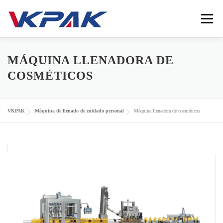
Saltar al contenido
Menú
INICIO
ENVASADORA DE LÍQUIDOS
MÁQUINA LLENADORA DE
COSMÉTICOS
INDUSTRIAS
VKPAK
RECURSOS
CONTACTO
VKPAK
Máquina de llenado de cuidado personal
Máquina llenadora de cosméticos
LANGUAGE