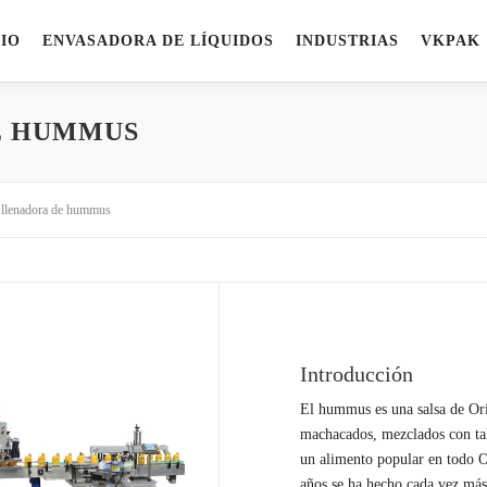
CIO
ENVASADORA DE LÍQUIDOS
INDUSTRIAS
VKPAK
E HUMMUS
llenadora de hummus
Introducción
El hummus es una salsa de Or
machacados, mezclados con tah
un alimento popular en todo O
años se ha hecho cada vez má