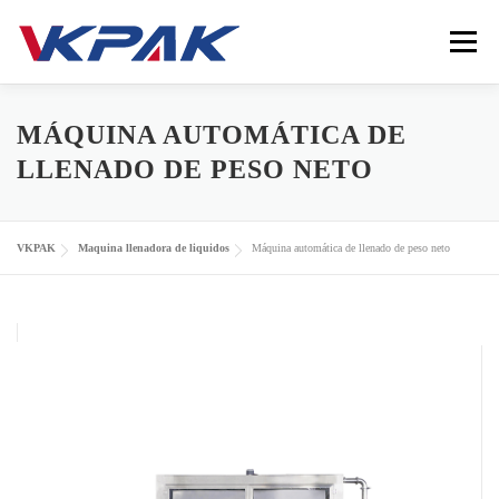
Saltar al contenido
Menú
INICIO
ENVASADORA DE LÍQUIDOS
MÁQUINA AUTOMÁTICA DE
LLENADO DE PESO NETO
INDUSTRIAS
VKPAK
RECURSOS
CONTACTO
VKPAK
Maquina llenadora de liquidos
Máquina automática de llenado de peso neto
LANGUAGE