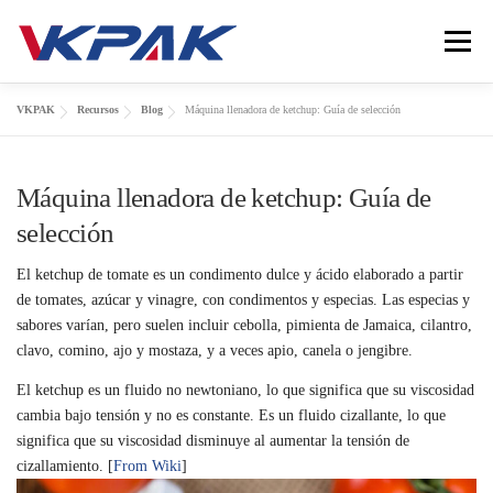
Saltar al contenido
Menú
VKPAK
Recursos
Blog
Máquina llenadora de ketchup: Guía de selección
INICIO
ENVASADORA DE LÍQUIDOS
Máquina llenadora de ketchup: Guía de
INDUSTRIAS
VKPAK
RECURSOS
CONTACTO
selección
El ketchup de tomate es un condimento dulce y ácido elaborado a partir
LANGUAGE
de tomates, azúcar y vinagre, con condimentos y especias. Las especias y
sabores varían, pero suelen incluir cebolla, pimienta de Jamaica, cilantro,
clavo, comino, ajo y mostaza, y a veces apio, canela o jengibre.
El ketchup es un fluido no newtoniano, lo que significa que su viscosidad
cambia bajo tensión y no es constante. Es un fluido cizallante, lo que
significa que su viscosidad disminuye al aumentar la tensión de
cizallamiento. [
From Wiki
]